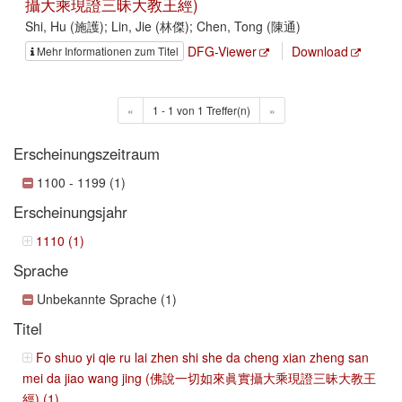
攝大乘現證三昧大教王經)
Shi, Hu (施護); Lin, Jie (林傑); Chen, Tong (陳通)
DFG-Viewer
Download
Mehr Informationen zum Titel
«
1 - 1 von 1 Treffer(n)
»
Erscheinungszeitraum
1100 - 1199 (1)
Erscheinungsjahr
1110 (1)
Sprache
Unbekannte Sprache (1)
Titel
Fo shuo yi qie ru lai zhen shi she da cheng xian zheng san
mei da jiao wang jing (佛說一切如來眞實攝大乘現證三昧大教王
經) (1)