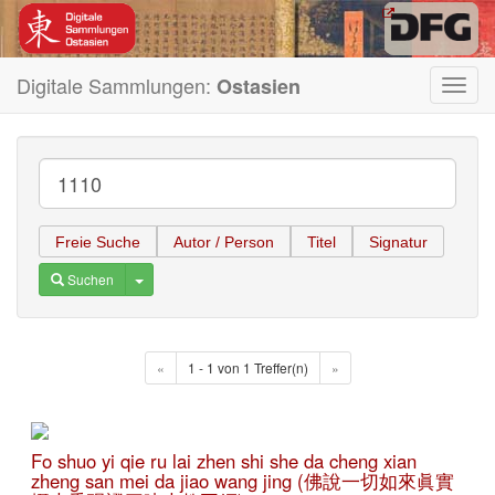
Digitale Sammlungen:
Ostasien
Toggl
navig
Freie Suche
Autor / Person
Titel
Signatur
Toggle Dropdown
Suchen
«
1 - 1 von 1 Treffer(n)
»
Fo shuo yi qie ru lai zhen shi she da cheng xian
zheng san mei da jiao wang jing (佛說一切如來眞實