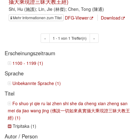
攝大乘現證三昧大教王經)
Shi, Hu (施護); Lin, Jie (林傑); Chen, Tong (陳通)
DFG-Viewer
Download
Mehr Informationen zum Titel
«
1 - 1 von 1 Treffer(n)
»
Erscheinungszeitraum
1100 - 1199 (1)
Sprache
Unbekannte Sprache (1)
Titel
Fo shuo yi qie ru lai zhen shi she da cheng xian zheng san
mei da jiao wang jing (佛說一切如來眞實攝大乘現證三昧大教王
經) (1)
Tripitaka (1)
Autor / Person