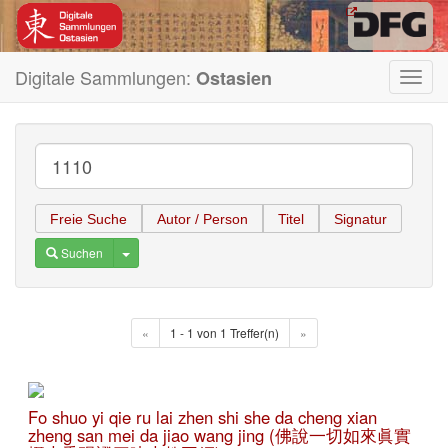
Digitale Sammlungen:
Ostasien
Toggl
navig
Freie Suche
Autor / Person
Titel
Signatur
Toggle Dropdown
Suchen
«
1 - 1 von 1 Treffer(n)
»
Fo shuo yi qie ru lai zhen shi she da cheng xian
zheng san mei da jiao wang jing (佛說一切如來眞實