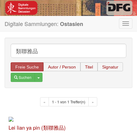
Digitale Sammlungen:
Ostasien
Toggl
navig
Freie Suche
Autor / Person
Titel
Signatur
Toggle Dropdown
Suchen
«
1 - 1 von 1 Treffer(n)
»
Lei lian ya pin (類聯雅品)