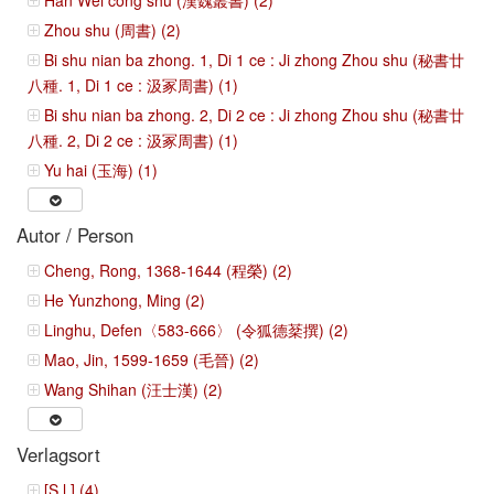
Han Wei cong shu (漢魏叢書) (2)
Zhou shu (周書) (2)
Bi shu nian ba zhong. 1, Di 1 ce : Ji zhong Zhou shu (秘書廿
八種. 1, Di 1 ce : 汲冢周書) (1)
Bi shu nian ba zhong. 2, Di 2 ce : Ji zhong Zhou shu (秘書廿
八種. 2, Di 2 ce : 汲冢周書) (1)
Yu hai (玉海) (1)
Autor / Person
Cheng, Rong, 1368-1644 (程榮) (2)
He Yunzhong, Ming (2)
Linghu, Defen〈583-666〉 (令狐德棻撰) (2)
Mao, Jin, 1599-1659 (毛晉) (2)
Wang Shihan (汪士漢) (2)
Verlagsort
[S.l.] (4)