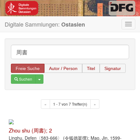
Digitale Sammlungen:
Ostasien
Toggl
navig
Freie Suche
Autor / Person
Titel
Signatur
Toggle Dropdown
Suchen
«
1 - 7 von 7 Treffer(n)
»
Zhou shu (周書); 2
Linghu, Defen〈583-666〉 (令狐德棻撰); Mao, Jin, 1599-