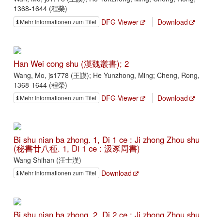
1368-1644 (程榮)
DFG-Viewer
Download
Mehr Informationen zum Titel
Han Wei cong shu (漢魏叢書); 2
Wang, Mo, js1778 (王謨); He Yunzhong, Ming; Cheng, Rong,
1368-1644 (程榮)
DFG-Viewer
Download
Mehr Informationen zum Titel
Bi shu nian ba zhong. 1, Di 1 ce : Ji zhong Zhou shu
(秘書廿八種. 1, Di 1 ce : 汲冢周書)
Wang Shihan (汪士漢)
Download
Mehr Informationen zum Titel
Bi shu nian ba zhong. 2, Di 2 ce : Ji zhong Zhou shu