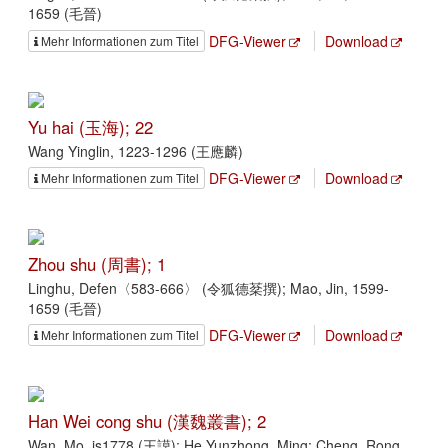
1659 (毛晉)
DFG-Viewer
Download
Mehr Informationen zum Titel
Yu hai (玉海); 22
Wang Yinglin, 1223-1296 (王應麟)
DFG-Viewer
Download
Mehr Informationen zum Titel
Zhou shu (周書); 1
Linghu, Defen〈583-666〉 (令狐德棻撰); Mao, Jin, 1599-
1659 (毛晉)
DFG-Viewer
Download
Mehr Informationen zum Titel
Han Wei cong shu (漢魏叢書); 2
Wan, Mo, js1778 (王謨); He Yunzhong, Ming; Cheng, Rong,