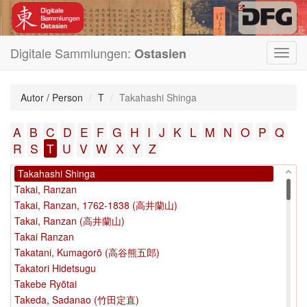
Tachibana, Kōsei (橘行精)
Tachibana, Shigetsune (橘重庸)
Tachibana Tsunesuke
Digitale Sammlungen:
Ostasien
Toggl
Tachi Shigeoki (館重興)
navig
Tadamasa, Noda
Tagawa, Shundō (田川春道)
Autor / Person
T
Takahashi Shinga
Tainin oshō
Taizan
A
B
C
D
E
F
G
H
I
J
K
L
M
N
O
P
Q
Tajiri Baiō
R
S
T
U
V
W
X
Y
Z
Takahashi, Yoshitake (鷹橋義武)
Takahashi Shinga
Takai, Ranzan
Takai, Ranzan, 1762-1838 (高井蘭山)
Takai, Ranzan (高井蘭山)
Takai Ranzan
Takatani, Kumagorō (高谷熊五郎)
Takatori Hidetsugu
Takebe Ryōtai
Takeda, Sadanao (竹田定直)