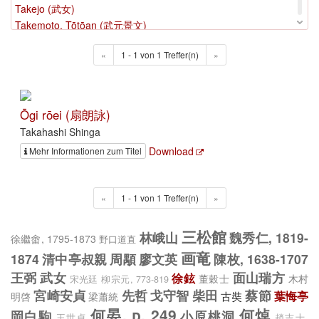
Takejo (武女)
Takemoto, Tōtōan (武元景文)
Takenotsuka Tōshi
«
1 - 1 von 1 Treffer(n)
»
Takeuchi, Kakusai (武内确斎)
Taki, Gentoku (多紀元徳)
Taki, Motohiro
Taki Motohiro
Ōgi rōei (扇朗詠)
Takizawa, Bakin (滝沢馬琴)
Takahashi Shinga
Tamanoi Tomitoshi
Download
Mehr Informationen zum Titel
Tan, Youchun, 1586-1631 (譚元春)
Tan, Yuan (談苑)
Tanabe, Shinshirō (田边新四郎)
«
1 - 1 von 1 Treffer(n)
»
Tanba, Yasuyori (丹波康頼)
Tang, Jiatang (湯稼堂)
三松館
林峨山
魏秀仁, 1819-
Tang, Ruxun (唐汝詢)
徐繼畬, 1795-1873
野口道直
Tang, Shiyou (唐世友)
画竜
1874
清中亭叔親
周顒
廖文英
陳枚, 1638-1707
Tang, Xianzu, 1550-1616 (湯顯祖, 1550-1616)
王弼
武女
面山瑞方
徐鉉
董穀士
木村
宋光廷
柳宗元, 773-819
Tang, Xuanzong, 685-762 (唐玄宗, 685-762)
宮崎安貞
先哲
戈守智
柴田
蔡節
古奘
葉悔亭
明啓
梁蕭統
Tani, Bunchō (谷文晁)
何晏, d. 249
何焯
岡白駒
小原桃洞
王世貞
趙吉士,