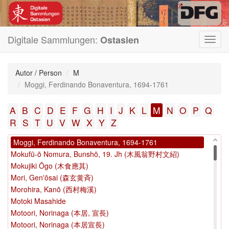
Min, Qiji (閔齊伋)
Minagawa, Kien
Minagawa Kien (皆川淇園)
Minamoto-no, Yorimasa (源頼政)
Digitale Sammlungen:
Ostasien
Toggl
Ming Hu Guang (明胡廣)
navig
Mishōsai, Kōho
Mitsui, Takayoshi
Autor / Person
M
Miyata Gyōren
Moggi, Ferdinando Bonaventura, 1694-1761
Miyazaki, Yasusada (宮崎安貞)
Miyoshi, Shōraku
A
B
C
D
E
F
G
H
I
J
K
L
M
N
O
P
Q
Mizuhara, Yoshihiro (水原義博)
R
S
T
U
V
W
X
Y
Z
Mo, Chi (默持)
Moggi, Ferdinando Bonaventura, 1694-1761
Mokufū-ō Nomura, Bunshō, 19. Jh (木風翁野村文紹)
Mokujiki Ōgo (木食應其)
Mori, Gen'ōsai (森玄黄斉)
Morohira, Kanō (西村梅溪)
Motoki Masahide
Motoori, Norinaga (本居, 宣長)
Motoori, Norinaga (本居宣長)