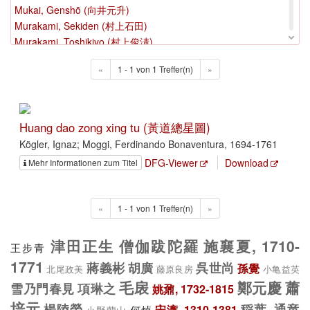
Mukai, Genshō (向井元升)
Murakami, Sekiden (村上石田)
Murakami, Toshikiyo (村上俊淸)
Murasaki Shikibu
«
1 - 1 von 1 Treffer(n)
»
Murase, Tōjō (村瀬藤城)
Murata, Motonari (村田本成)
Murata, Yoshikoto (村田嘉言)
Musō Soseki (夢窓疎石)
Huang dao zong xing tu (黃道總星圖)
Muyushu
Kögler, Ignaz; Moggi, Ferdinando Bonaventura, 1694-1761
Muzōshi
DFG-Viewer
Download
Mehr Informationen zum Titel
Myōryū
«
1 - 1 von 1 Treffer(n)
»
津田正生
僧伽跋陀羅
施襄夏, 1710-
王步青
1771
蔣義彬
胡廣
呉世尚
孫覺
北尾政美
藤原良房
小亀益英
毛扆
鄭元慶
蕭
雪乃門春見
項琳之
姚鼐, 1732-1815
培元
楊陸榮
稲葉, 通竜
何焯
宋濂, 1310-1381